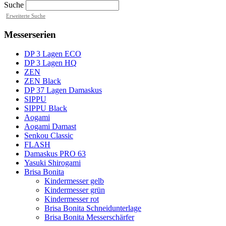
Suche
Erweiterte Suche
Messerserien
DP 3 Lagen ECO
DP 3 Lagen HQ
ZEN
ZEN Black
DP 37 Lagen Damaskus
SIPPU
SIPPU Black
Aogami
Aogami Damast
Senkou Classic
FLASH
Damaskus PRO 63
Yasuki Shirogami
Brisa Bonita
Kindermesser gelb
Kindermesser grün
Kindermesser rot
Brisa Bonita Schneidunterlage
Brisa Bonita Messerschärfer