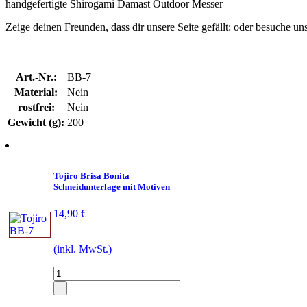
handgefertigte Shirogami Damast Outdoor Messer
Zeige deinen Freunden, dass dir unsere Seite gefällt:
oder besuche un
Art.-Nr.:
BB-7
Material:
Nein
rostfrei:
Nein
Gewicht (g):
200
Tojiro Brisa Bonita
Schneidunterlage mit Motiven
14,90 €
(inkl. MwSt.)