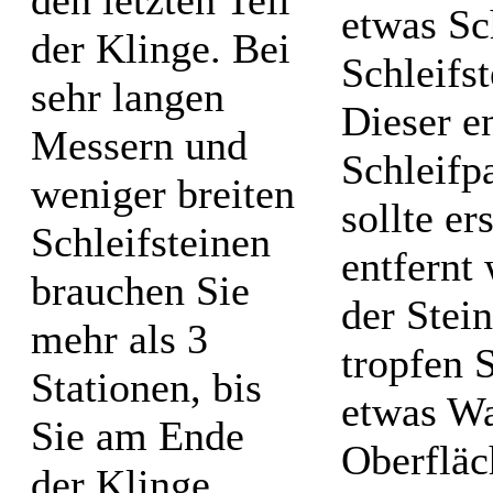
etwas S
der Klinge. Bei
Schleifs
sehr langen
Dieser en
Messern und
Schleifp
weniger breiten
sollte e
Schleifsteinen
entfernt
brauchen Sie
der Stei
mehr als 3
tropfen 
Stationen, bis
etwas Wa
Sie am Ende
Oberfläc
der Klinge