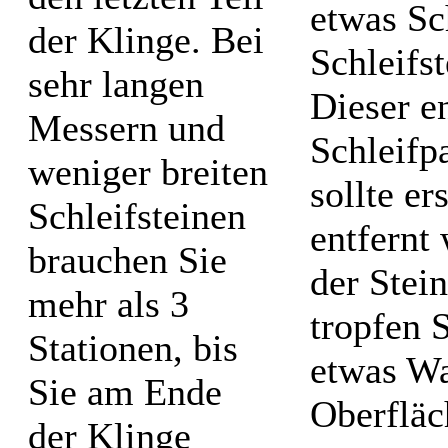
etwas S
der Klinge. Bei
Schleifs
sehr langen
Dieser en
Messern und
Schleifp
weniger breiten
sollte e
Schleifsteinen
entfernt
brauchen Sie
der Stei
mehr als 3
tropfen 
Stationen, bis
etwas Wa
Sie am Ende
Oberfläc
der Klinge