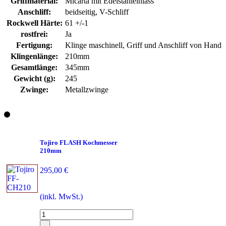
Griffmaterial:
Micarta mit Edelstahleinlass
Anschliff:
beidseitig, V-Schliff
Rockwell Härte:
61 +/-1
rostfrei:
Ja
Fertigung:
Klinge maschinell, Griff und Anschliff von Hand
Klingenlänge:
210mm
Gesamtlänge:
345mm
Gewicht (g):
245
Zwinge:
Metallzwinge
Tojiro FLASH Kochmesser
210mm
295,00 €
(inkl. MwSt.)