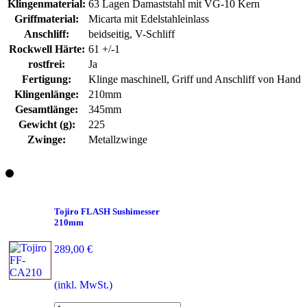
Klingenmaterial:
63 Lagen Damaststahl mit VG-10 Kern
Griffmaterial:
Micarta mit Edelstahleinlass
Anschliff:
beidseitig, V-Schliff
Rockwell Härte:
61 +/-1
rostfrei:
Ja
Fertigung:
Klinge maschinell, Griff und Anschliff von Hand
Klingenlänge:
210mm
Gesamtlänge:
345mm
Gewicht (g):
225
Zwinge:
Metallzwinge
Tojiro FLASH Sushimesser
210mm
289,00 €
(inkl. MwSt.)