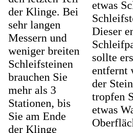
etwas S
der Klinge. Bei
Schleifs
sehr langen
Dieser en
Messern und
Schleifp
weniger breiten
sollte e
Schleifsteinen
entfernt
brauchen Sie
der Stei
mehr als 3
tropfen 
Stationen, bis
etwas Wa
Sie am Ende
Oberfläc
der Klinge