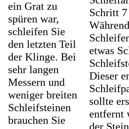
ein Grat zu
spüren war,
Während
schleifen Sie
Schleifen
den letzten Teil
etwas S
der Klinge. Bei
Schleifs
sehr langen
Dieser en
Messern und
Schleifp
weniger breiten
sollte e
Schleifsteinen
entfernt
brauchen Sie
der Stei