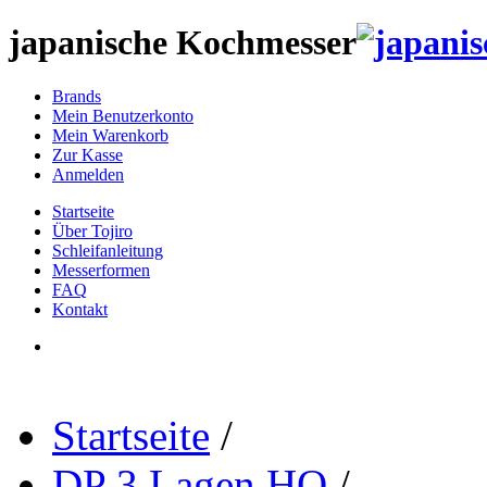
japanische Kochmesser
Brands
Mein Benutzerkonto
Mein Warenkorb
Zur Kasse
Anmelden
Startseite
Über Tojiro
Schleifanleitung
Messerformen
FAQ
Kontakt
Startseite
/
DP 3 Lagen HQ
/