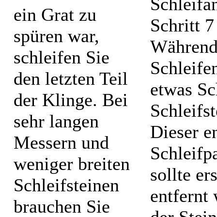
ein Grat zu
spüren war,
Während
schleifen Sie
Schleifen
den letzten Teil
etwas S
der Klinge. Bei
Schleifs
sehr langen
Dieser en
Messern und
Schleifp
weniger breiten
sollte e
Schleifsteinen
entfernt
brauchen Sie
der Stei