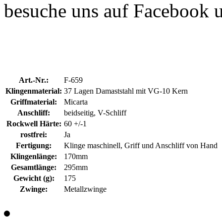
besuche uns auf Facebook 
Art.-Nr.:
F-659
Klingenmaterial:
37 Lagen Damaststahl mit VG-10 Kern
Griffmaterial:
Micarta
Anschliff:
beidseitig, V-Schliff
Rockwell Härte:
60 +/-1
rostfrei:
Ja
Fertigung:
Klinge maschinell, Griff und Anschliff von Hand
Klingenlänge:
170mm
Gesamtlänge:
295mm
Gewicht (g):
175
Zwinge:
Metallzwinge