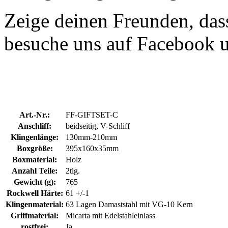
Zeige deinen Freunden, dass
besuche uns auf Facebook 
Art.-Nr.:
FF-GIFTSET-C
Anschliff:
beidseitig, V-Schliff
Klingenlänge:
130mm-210mm
Boxgröße:
395x160x35mm
Boxmaterial:
Holz
Anzahl Teile:
2tlg.
Gewicht (g):
765
Rockwell Härte:
61 +/-1
Klingenmaterial:
63 Lagen Damaststahl mit VG-10 Kern
Griffmaterial:
Micarta mit Edelstahleinlass
rostfrei:
Ja