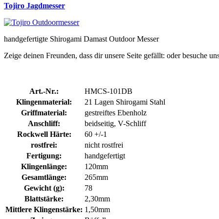
Tojiro Jagdmesser
handgefertigte Shirogami Damast Outdoor Messer
Zeige deinen Freunden, dass dir unsere Seite gefällt:
oder besuche un
Art.-Nr.:
HMCS-101DB
Klingenmaterial:
21 Lagen Shirogami Stahl
Griffmaterial:
gestreiftes Ebenholz
Anschliff:
beidseitig, V-Schliff
Rockwell Härte:
60 +/-1
rostfrei:
nicht rostfrei
Fertigung:
handgefertigt
Klingenlänge:
120mm
Gesamtlänge:
265mm
Gewicht (g):
78
Blattstärke:
2,30mm
Mittlere Klingenstärke:
1,50mm