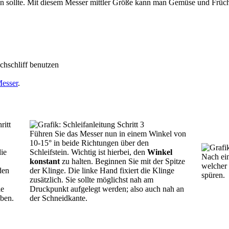
len sollte. Mit diesem Messer mittler Größe kann man Gemüse und Früch
chschliff benutzen
Messer
.
Führen Sie das Messer nun in einem Winkel von
10-15° in beide Richtungen über den
die
Schleifstein. Wichtig ist hierbei, den
Winkel
Nach ein
konstant
zu halten. Beginnen Sie mit der Spitze
welcher 
den
der Klinge. Die linke Hand fixiert die Klinge
spüren.
zusätzlich. Sie sollte möglichst nah am
ie
Druckpunkt aufgelegt werden; also auch nah an
aben.
der Schneidkante.