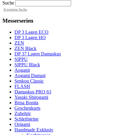
Suche
Erweiterte Suche
Messerserien
DP 3 Lagen ECO
DP 3 Lagen HQ
ZEN
ZEN Black
DP 37 Lagen Damaskus
SIPPU
SIPPU Black
Aogami
Aogami Damast
Senkou Classic
FLASH
Damaskus PRO 63
Yasuki Shirogami
Brisa Bonita
Geschenksets
Zubehör
Schleifsteine
Origami
Handmade Exklusiv