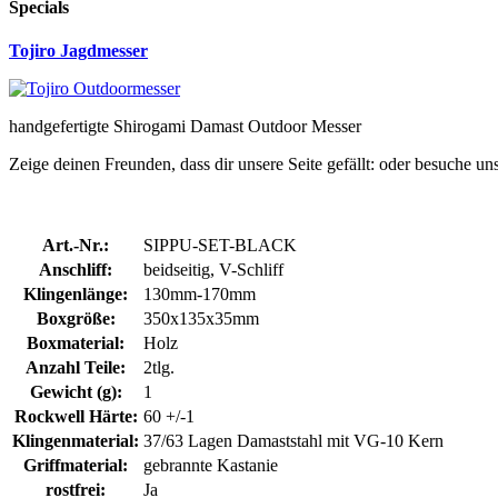
Specials
Tojiro Jagdmesser
handgefertigte Shirogami Damast Outdoor Messer
Zeige deinen Freunden, dass dir unsere Seite gefällt:
oder besuche un
Art.-Nr.:
SIPPU-SET-BLACK
Anschliff:
beidseitig, V-Schliff
Klingenlänge:
130mm-170mm
Boxgröße:
350x135x35mm
Boxmaterial:
Holz
Anzahl Teile:
2tlg.
Gewicht (g):
1
Rockwell Härte:
60 +/-1
Klingenmaterial:
37/63 Lagen Damaststahl mit VG-10 Kern
Griffmaterial:
gebrannte Kastanie
rostfrei:
Ja