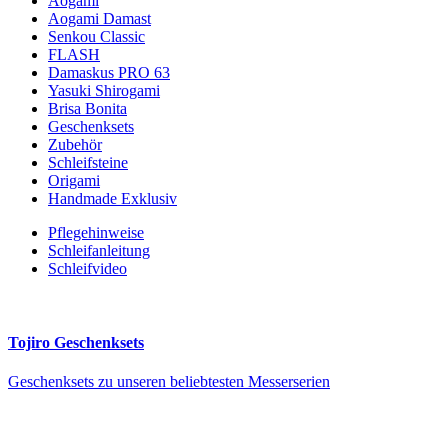
Aogami
Aogami Damast
Senkou Classic
FLASH
Damaskus PRO 63
Yasuki Shirogami
Brisa Bonita
Geschenksets
Zubehör
Schleifsteine
Origami
Handmade Exklusiv
Pflegehinweise
Schleifanleitung
Schleifvideo
Tojiro Geschenksets
Geschenksets zu unseren beliebtesten Messerserien