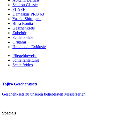
Aogami Damast
Senkou Classic
FLASH
Damaskus PRO 63
Yasuki Shirogami
Brisa Bonita
Geschenksets
Zubehör
Schleifsteine
Origami
Handmade Exklusiv
Pflegehinweise
Schleifanleitung
Schleifvideo
Tojiro Geschenksets
Geschenksets zu unseren beliebtesten Messerserien
Specials