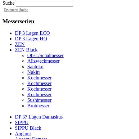
Suche
Erweiterte Suche
Messerserien
DP 3 Lagen ECO
DP 3 Lagen HQ
ZEN
ZEN Black
Obst-/Schälmesser
Allzweckmesser
Santoku
Nakiri
Kochmesser
Kochmesser
Kochmesser
Kochmesser
Sushimesser
Brotmesser
DP 37 Lagen Damaskus
SIPPU
SIPPU Black
Aogami