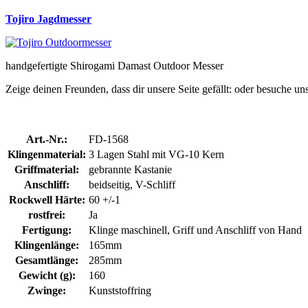
Tojiro Jagdmesser
handgefertigte Shirogami Damast Outdoor Messer
Zeige deinen Freunden, dass dir unsere Seite gefällt:
oder besuche un
Art.-Nr.:
FD-1568
Klingenmaterial:
3 Lagen Stahl mit VG-10 Kern
Griffmaterial:
gebrannte Kastanie
Anschliff:
beidseitig, V-Schliff
Rockwell Härte:
60 +/-1
rostfrei:
Ja
Fertigung:
Klinge maschinell, Griff und Anschliff von Hand
Klingenlänge:
165mm
Gesamtlänge:
285mm
Gewicht (g):
160
Zwinge:
Kunststoffring